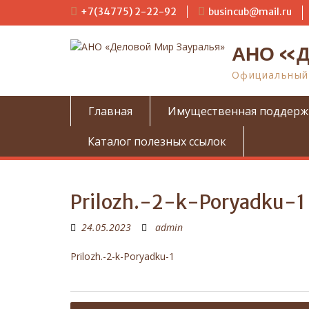
П
+7(34775) 2-22-92
busincub@mail.ru
е
р
АНО «Д
е
й
Официальный 
т
и
к
Главная
Имущественная поддерж
с
о
Каталог полезных ссылок
д
е
р
ж
Prilozh.-2-k-Poryadku-1
и
м
24.05.2023
admin
о
м
Prilozh.-2-k-Poryadku-1
у