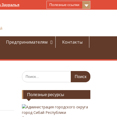
а Зауралья
Полезные ссылки
ай
Предпринимателям
Контакты
И
с
к
а
Полезные ресурсы
т
ь
:
Администрация городского округа
город Сибай Республики