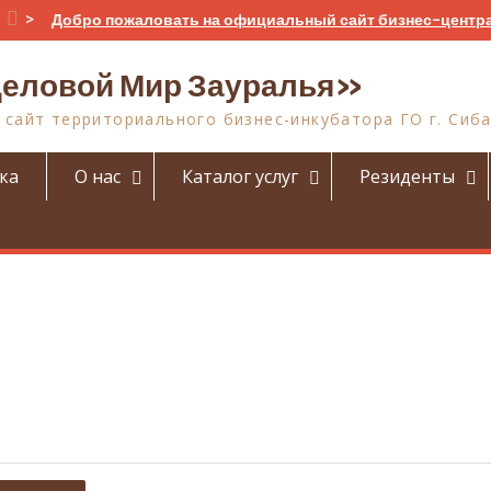
>
Добро пожаловать на официальный сайт бизнес-центр
еловой Мир Зауралья»
сайт территориального бизнес-инкубатора ГО г. Сиб
ка
О нас
Каталог услуг
Резиденты