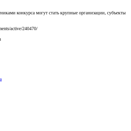
никами конкурса могут стать крупные организации, субъекты
nts/active/240470/
m
а