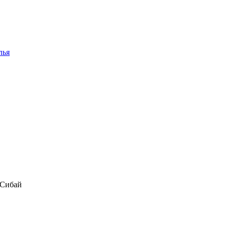
лья
 Сибай