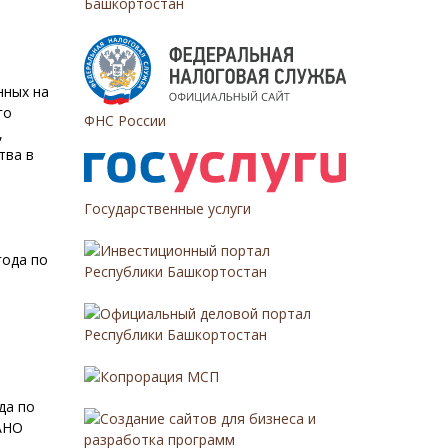
Башкортостан
нных на
го
ФНС России
,
тва в
Государственные услуги
Инвестиционный портал
года по
Республики Башкортостан
Официальный деловой портал
Республики Башкортостан
Копрорация МСП
да по
Создание сайтов для бизнеса и
(АНО
разработка программ