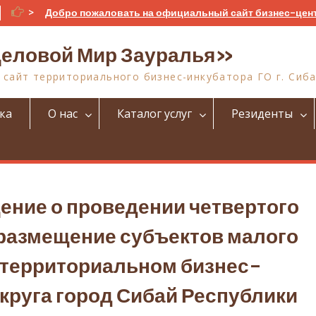
>
Добро пожаловать на официальный сайт бизнес-цен
еловой Мир Зауралья»
сайт территориального бизнес-инкубатора ГО г. Сиб
ка
О нас
Каталог услуг
Резиденты
ние о проведении четвертого
а размещение субъектов малого
 территориальном бизнес-
округа город Сибай Республики