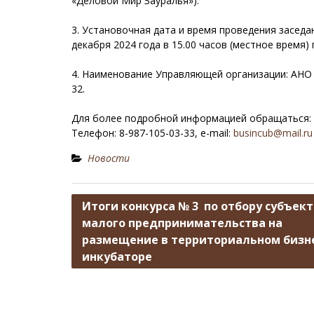
«Деловой Мир Зауралья»).
3. Установочная дата и время проведения заседа
декабря 2024 года в 15.00 часов (местное время) по
4. Наименование Управляющей организации: АНО «
32.
Для более подробной информацией обращаться:
Телефон: 8-987-105-03-33, e-mail:
busincub@mail.ru
Новости
Н
Итоги конкурса № 3 по отбору субъек
малого предпринимательства на
а
размещение в территориальном бизн
в
инкубаторе
и
г
а