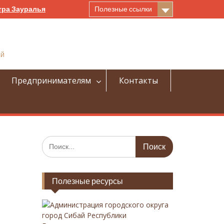
тра Зауралья
Полезные ссылки
ай
Предпринимателям
Контакты
И
с
к
а
Полезные ресурсы
т
ь
:
Администрация городского округа
город Сибай Республики