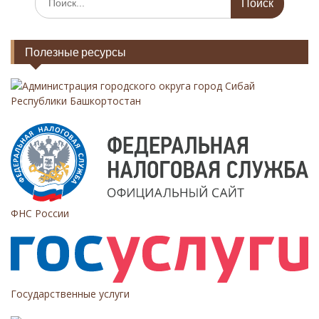
п
с
к
о
а
з
Полезные ресурсы
т
а
ь
:
Администрация городского округа город Сибай
п
Республики Башкортостан
и
с
я
м
ФНС России
Государственные услуги