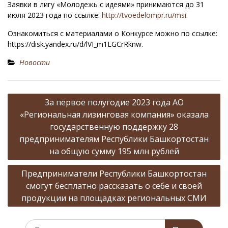
Заявки в лигу «Молодежь с идеями» принимаются до 31
июля 2023 года по ссылке:
http://tvoedelompr.ru/msi
.
Ознакомиться с материалами о Конкурсе можно по ссылке:
https://disk.yandex.ru/d/lVI_m1LGCrRknw.
Новости
Н
За первое полугодие 2023 года АО
а
«Региональная лизинговая компания» оказала
в
государственную поддержку 28
предпринимателям Республики Башкортостан
и
на общую сумму 195 млн рублей
г
а
Предприниматели Республики Башкортостан
смогут бесплатно рассказать о себе и своей
ц
продукции на площадках региональных СМИ
и
я
И