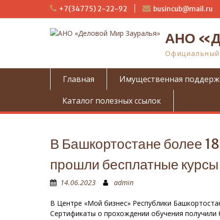
П
+7(34775) 2-22-92
busincub@mail.ru
е
р
АНО «Д
е
й
Официальный 
т
и
к
Главная
Имущественная поддерж
с
о
Каталог полезных ссылок
д
е
р
ж
В Башкортостане более 1
и
м
прошли бесплатные курсы
о
м
14.06.2023
admin
у
В Центре «Мой бизнес» Республики Башкортостан
Сертификаты о прохождении обучения получили 