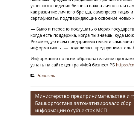
успешного ведения бизнеса важна личность и са
как развитие личного бренда, самопрезентация 
сертификаты, подтверждающие освоение новых 
— Было интересно послушать о мерах государств
когда есть поддержка, когда ты знаешь, куда мо
Рекомендую всем предпринимателям и самозанят
информативны, — поделилась предприниматель А
Информацию по всем образовательным программа
узнать на сайте центра «Мой бизнес» РБ
https://c
Новости
Н
Министерство предпринимательства и т
Башкортостана автоматизировало сбор
а
информации о субъектах МСП
в
и
г