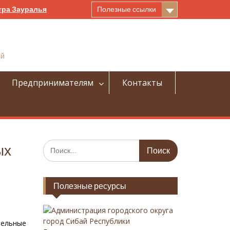
тра Зауралья
Полезные ссылки
ай
Предпринимателям
Контакты
И
ых
с
к
а
Полезные ресурсы
т
ь
:
Администрация городского округа
город Сибай Республики
тельные