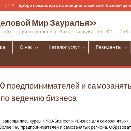
>
Добро пожаловать на официальный сайт бизнес-цен
еловой Мир Зауралья»
сайт территориального бизнес-инкубатора ГО г. Сиб
ка
О нас
Каталог услуг
Резиденты
80 предпринимателей и самозанят
 по ведению бизнеса
 завершились курсы «PRO-Бизнес» и «Бизнес для самозанятых».
более 180 предпринимателей и самозанятых региона. Образова