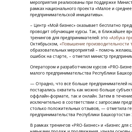
мероприятия реализованы при поддержке Минист
рамках национального проекта «Малое и средне
предпринимательской инициативы».
– Центр «Мой бизнес» оказывает бесплатно пред
проводит обучающие курсы. Так, в ближайшее в
тренингов для предпринимателей: это
«Азбука пр
Октябрьском,
«Повышение производительности т
образовательных мероприятий – помочь желающи
ошибок на старте, – отметил министр предприни
Оператором и разработчиком курсов «PRO-Бизнес
малого предпринимательства Республики Башкор
— Отрадно, что всё больше предпринимателей н
постарались охватить как можно больше субъекто
оффлайн-формате, так и онлайн. Затем в течени
исключительно в соответствии с запросами пред
столько положительных отзывов, — отметила ге
предпринимательства Республики Башкортостан 
В рамках тренингов «PRO-Бизнес» и «Бизнес для 
навыками продаж и продвижения, узнали основы 