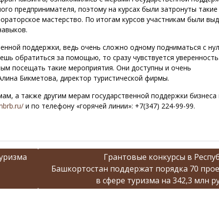
мого предпринимателя, поэтому на курсах были затронуты такие
и ораторское мастерство. По итогам курсов участникам были вы
навыков.
енной поддержки, ведь очень сложно одному подниматься с нул
жешь обратиться за помощью, то сразу чувствуется уверенность
ым посещать такие мероприятия. Они доступны и очень
лина Бикметова, директор туристической фирмы.
м, а также другим мерам государственной поддержки бизнеса
mbrb.ru/
и по телефону «горячей линии»: +7(347) 224-99-99.
уризма
Грантовые конкурсы в Респу
Башкортостан поддержат порядка 70 про
в сфере туризма на 342,3 млн р