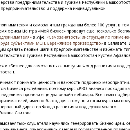
ерства предпринимательства и туризма Республики Башкортост
е предпринимательство и поддержка индивидуальной
принимателям и самозанятым гражданам более 100 услуг, в том
ремя офисы Центра «Мой бизнес» проведут еще несколько беспл
едпринимателя»
в Уфе,
«Самозанятость: инструкция по примене
руда субъектами МСП. Бережливое производство»
в Салавате. 
м сделать первые шаги в предпринимательстве и избежать ти
мательства и туризма Республики Башкортостан Рустем Афзалов
» и «Бизнес для самозанятых» выступил Фонд развития и подде
тостан.
ачинают понимать ценность и важность подобных мероприятий
в бизнеса республики, поэтому курс «PRO-Бизнес» проходил ка
е недели мы провели еще два онлайн-вебинара. Все темы подби
принимателей, именно благодаря этому по итогам курса мы пол
неральный директор Фонда развития и поддержки малого
Элиана Саитова.
самозанятых» слушатели научились генерировать бизнес-идеи, о
франчайзинга, ознакомились с мерами государственной поддерж