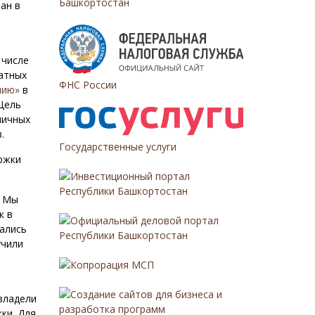
Башкортостан
ан в
 числе
атных
ФНС России
нию»
в
Цель
пичных
.
Государственные услуги
ржки
Инвестиционный портал
Республики Башкортостан
. Мы
к в
Официальный деловой портал
рались
Республики Башкортостан
учили
Копрорация МСП
Создание сайтов для бизнеса и
владели
разработка программ
ки. Для