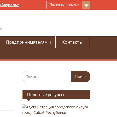
а Зауралья
Полезные ссылки
ай
Предпринимателям
Контакты
И
с
к
а
Полезные ресурсы
т
ь
:
Администрация городского округа
город Сибай Республики