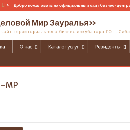
>
Добро пожаловать на официальный сайт бизнес-центр
еловой Мир Зауралья»
сайт территориального бизнес-инкубатора ГО г. Сиб
ка
О нас
Каталог услуг
Резиденты
ya-MP