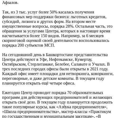
Афзалов.
Так, из 3 тыс. услуг более 50% касалась получения
финансовых мер поддержки бизнеса: льготных кредитов,
субсидий, лизинга и других форм. На втором месте
имущественные вопросы, порядка 28%. Остальная часть, это
обращения за услугами Центра, которых в настоящее время
насчитывается более 150 видов. Например, за 6 месяцев
скоринговой оценкой своей деятельности воспользовались
порядка 200 субъектов МСП.
На сегодняшний день в Башкортостане представительства
Центра действуют в Уфе, Нефтекамске, Кумертау,
Октябрьском, Стерлитамаке, Белебее, Салавате и Учалах. В
трех последних городах офисы были открыты в 2021 году.
Каждый офис имеет площадки для нетворкинга, коворкинги,
переговорные, и даже детские комнаты. В текущем году
планируется открыть ещё четыре офиса.
Ежегодно Центр проводит порядка 70 образовательных
программ для действующих предпринимателей и желающих
открыть своё дело. В текущем году планируется продолжить
такие популярные курсы, как «Азбука предпринимателя»,
«Школа предпринимательства», мастер-классы «Практикум
по государственным и муниципальным закупкам», «В