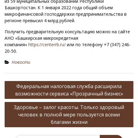
из 59 муниципальных образований Республики
Башкортостан. К 1 января 2022 года общий объем
микрофинансовой господдержки предпринимательства в
регионе превысил 4 млрд рублей.
Получить предварительную консультацию можно на сайте
АНО «Башкирская микрокредитная
компания»
https://centerrb.ru/
или по телефону +7 (347) 246-
20-50.
Новости
Н
Федеральная налоговая служба расширила
а
возможности сервиса «Прозрачный бизнес»
в
Здоровье – залог красоты. Только здоровый
и
человек в полной мере пользуется всеми
г
благами жизни
а
ц