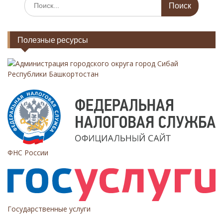
И
с
и
к
я
а
Полезные ресурсы
т
п
ь
о
:
Администрация городского округа город Сибай
з
Республики Башкортостан
а
п
и
с
я
ФНС России
м
Государственные услуги