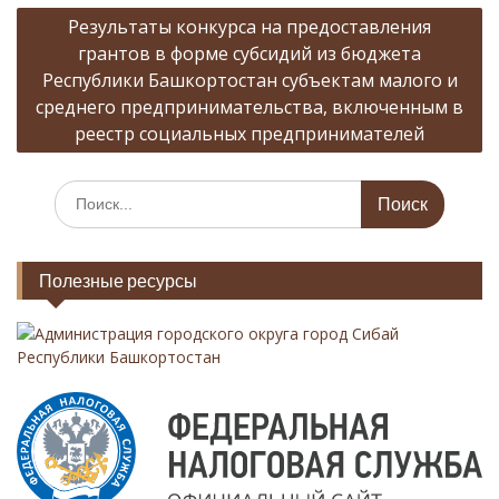
в
Результаты конкурса на предоставления
и
грантов в форме субсидий из бюджета
г
Республики Башкортостан субъектам малого и
а
среднего предпринимательства, включенным в
реестр социальных предпринимателей
ц
и
И
я
с
п
к
а
о
Полезные ресурсы
т
з
ь
:
Администрация городского округа город Сибай
а
Республики Башкортостан
п
и
с
я