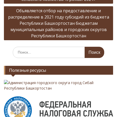
в
Объявляется отбор на предоставление и
и
распределение в 2021 году субсидий из бюджета
г
Республики Башкортостан бюджетам
а
муниципальных районов и городских округов
Республики Башкортостан
ц
и
И
я
с
п
к
а
о
Полезные ресурсы
т
з
ь
:
Администрация городского округа город Сибай
а
Республики Башкортостан
п
и
с
я