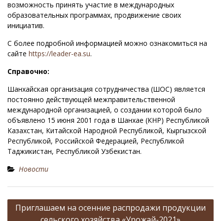
возможность принять участие в международных
образовательных программах, продвижение своих
инициатив.
С более подробной информацией можно ознакомиться на
сайте
https://leader-ea.su
.
Справочно:
Шанхайская организация сотрудничества (ШОС) является
постоянно действующей межправительственной
международной организацией, о создании которой было
объявлено 15 июня 2001 года в Шанхае (КНР) Республикой
Казахстан, Китайской Народной Республикой, Кыргызской
Республикой, Российской Федерацией, Республикой
Таджикистан, Республикой Узбекистан.
Новости
Н
Приглашаем на осенние распродажи продукции
а
сельского хозяйства «Урожай-2021»