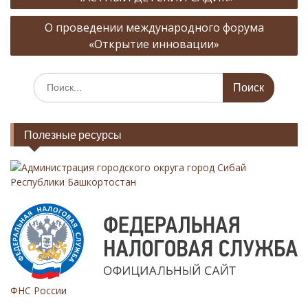
в
О проведении международного форума
и
«Открытие инновации»
г
а
И
ц
с
к
и
а
Полезные ресурсы
я
т
ь
п
:
Администрация городского округа город Сибай
о
Республики Башкортостан
з
а
п
и
с
ФНС России
я