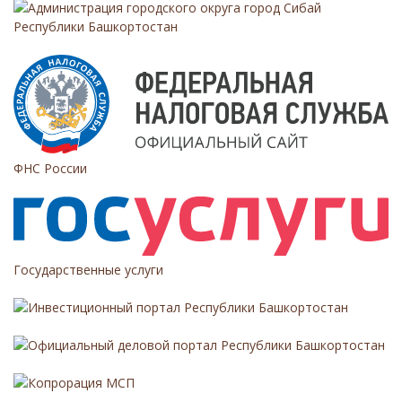
:
Администрация городского округа город Сибай
о
Республики Башкортостан
з
а
п
и
с
ФНС России
я
м
Государственные услуги
Инвестиционный портал Республики Башкортостан
Официальный деловой портал Республики Башкортостан
Копрорация МСП