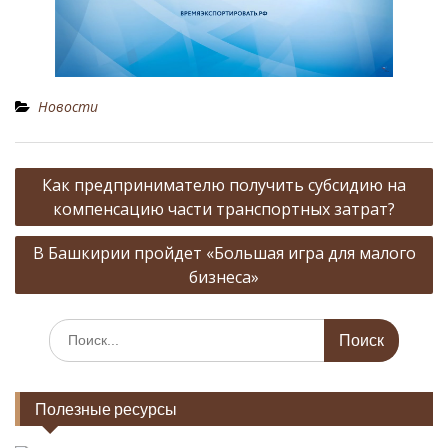
Новости
Н
Как предпринимателю получить субсидию на
а
компенсацию части транспортных затрат?
в
В Башкирии пройдет «Большая игра для малого
и
бизнеса»
г
а
И
ц
с
к
и
а
Полезные ресурсы
я
т
ь
п