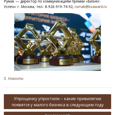
Румак — директор по коммуникациям премии «Бизнес-
Успех»: г. Москва, тел.: 8-926-919-74-92,
rumak@bsaward.ru
Новости
Н
Упрощенку упростили – какие привилегии
а
появятся у малого бизнеса в следующем году
в