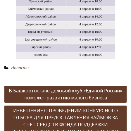
Новости
Н
В Башкортостане деловой клуб «Единой России»
а
поможет развитию малого бизнеса
в
ИЗВЕЩЕНИЕ О ПРОВЕДЕНИИ КОНКУРСНОГО
и
ОТБОРА ДЛЯ ПРЕДОСТАВЛЕНИЯ ЗАЙМОВ ЗА
г
СЧЕТ СРЕДСТВ ФОНДА ПОДДЕРЖКИ
а