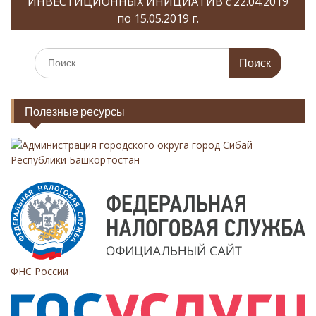
ИНВЕСТИЦИОННЫХ ИНИЦИАТИВ c 22.04.2019
по 15.05.2019 г.
ц
и
И
я
с
п
к
а
о
Полезные ресурсы
т
з
ь
:
Администрация городского округа город Сибай
а
Республики Башкортостан
п
и
с
я
м
ФНС России